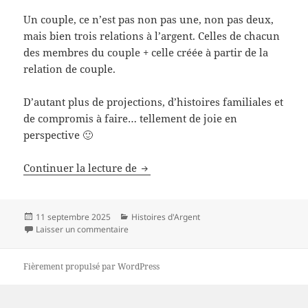
Un couple, ce n’est pas non pas une, non pas deux,
mais bien trois relations à l’argent. Celles de chacun
des membres du couple + celle créée à partir de la
relation de couple.
D’autant plus de projections, d’histoires familiales et
de compromis à faire… tellement de joie en
perspective 🙂
Des couples parlent d’argent dans
Continuer la lecture de
Publié
Catégories
11 septembre 2025
Histoires d'Argent
le
sur Des couples parlent d’argent dans Histoire
Laisser un commentaire
Fièrement propulsé par WordPress