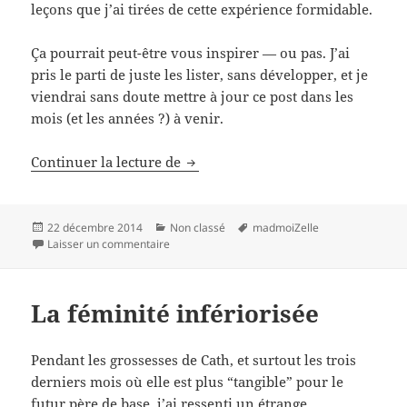
leçons que j’ai tirées de cette expérience formidable.
Ça pourrait peut-être vous inspirer — ou pas. J’ai
pris le parti de juste les lister, sans développer, et je
viendrai sans doute mettre à jour ce post dans les
mois (et les années ?) à venir.
Dix ans de madmoiZelle, dix ans d
Continuer la lecture de
Publié
Catégories
Mots-
22 décembre 2014
Non classé
madmoiZelle
le
sur Dix ans de madmoiZelle, dix ans de leçons
clés
Laisser un commentaire
La féminité infériorisée
Pendant les grossesses de Cath, et surtout les trois
derniers mois où elle est plus “tangible” pour le
futur père de base, j’ai ressenti un étrange