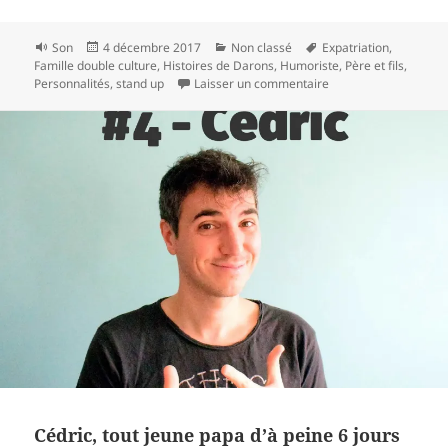
Format
Publié
Catégories
Mots-
Son
4 décembre 2017
Non classé
Expatriation
,
le
clés
Famille double culture
,
Histoires de Darons
,
Humoriste
,
Père et fils
,
sur Sebastian Marx, le
Personnalités
,
stand up
Laisser un commentaire
Cédric, tout jeune papa d’à peine 6 jours