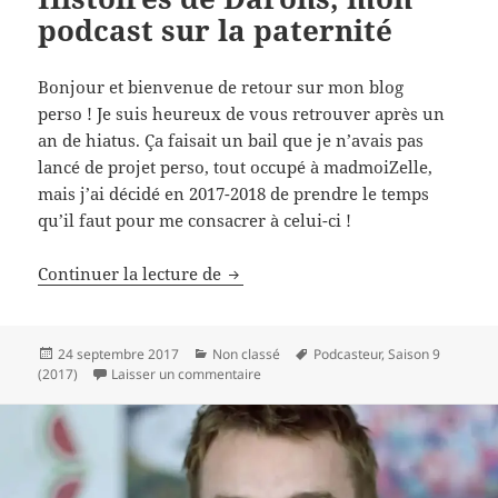
podcast sur la paternité
Bonjour et bienvenue de retour sur mon blog
perso ! Je suis heureux de vous retrouver après un
an de hiatus. Ça faisait un bail que je n’avais pas
lancé de projet perso, tout occupé à madmoiZelle,
mais j’ai décidé en 2017-2018 de prendre le temps
qu’il faut pour me consacrer à celui-ci !
Histoires de Darons, mon podcast 
Continuer la lecture de
Publié
Catégories
Mots-
24 septembre 2017
Non classé
Podcasteur
,
Saison 9
le
sur Histoires de Darons, mon podcast 
clés
(2017)
Laisser un commentaire