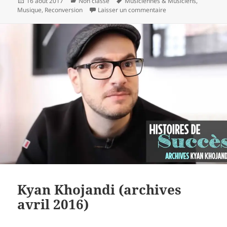
Publié
Catégories
Mots-
16 août 2017
Non classé
Musiciennes & Musiciens
,
le
clés
sur Ben Mazué (archi
Musique
,
Reconversion
Laisser un commentaire
Kyan Khojandi (archives
avril 2016)