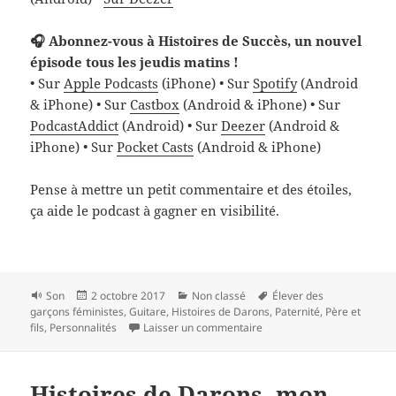
🎧 Abonnez-vous à Histoires de Succès, un nouvel
épisode tous les jeudis matins !
• Sur
Apple Podcasts
(iPhone) • Sur
Spotify
(Android
& iPhone) • Sur
Castbox
(Android & iPhone) • Sur
PodcastAddict
(Android) • Sur
Deezer
(Android &
iPhone) • Sur
Pocket Casts
(Android & iPhone)
Pense à mettre un petit commentaire et des étoiles,
ça aide le podcast à gagner en visibilité.
Format
Publié
Catégories
Mots-
Son
2 octobre 2017
Non classé
Élever des
le
clés
garçons féministes
,
Guitare
,
Histoires de Darons
,
Paternité
,
Père et
sur Ben Mazué, papa émoti
fils
,
Personnalités
Laisser un commentaire
Histoires de Darons, mon