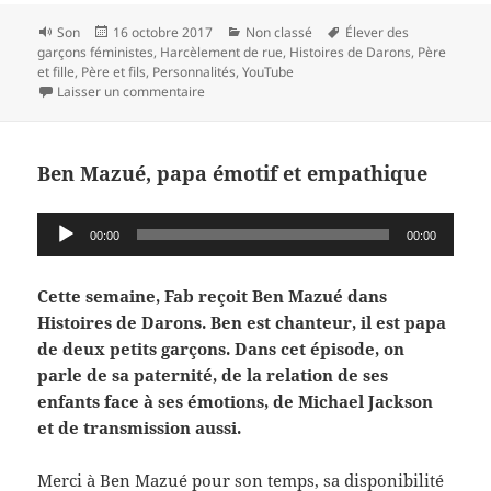
Format
Publié
Catégories
Mots-
Son
16 octobre 2017
Non classé
Élever des
le
clés
garçons féministes
,
Harcèlement de rue
,
Histoires de Darons
,
Père
et fille
,
Père et fils
,
Personnalités
,
YouTube
sur Bruce (e-penser) : « je veux pas que ma fil
Laisser un commentaire
Ben Mazué, papa émotif et empathique
Lecteur
00:00
00:00
audio
Cette semaine, Fab reçoit Ben Mazué dans
Histoires de Darons. Ben est chanteur, il est papa
de deux petits garçons. Dans cet épisode, on
parle de sa paternité, de la relation de ses
enfants face à ses émotions, de Michael Jackson
et de transmission aussi.
Merci à Ben Mazué pour son temps, sa disponibilité