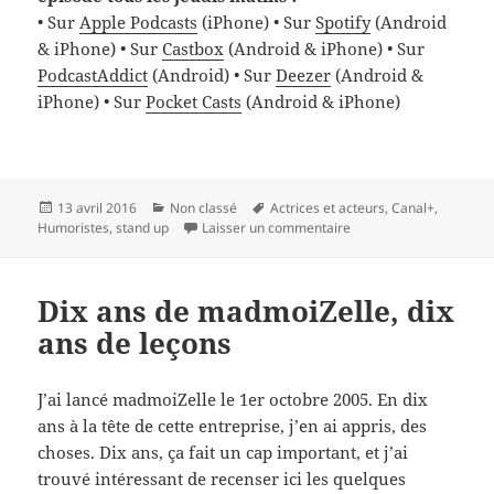
• Sur
Apple Podcasts
(iPhone) • Sur
Spotify
(Android
& iPhone) • Sur
Castbox
(Android & iPhone) • Sur
PodcastAddict
(Android) • Sur
Deezer
(Android &
iPhone) • Sur
Pocket Casts
(Android & iPhone)
Publié
Catégories
Mots-
13 avril 2016
Non classé
Actrices et acteurs
,
Canal+
,
le
clés
sur Kyan Khojandi (arch
Humoristes
,
stand up
Laisser un commentaire
Dix ans de madmoiZelle, dix
ans de leçons
J’ai lancé madmoiZelle le 1er octobre 2005. En dix
ans à la tête de cette entreprise, j’en ai appris, des
choses. Dix ans, ça fait un cap important, et j’ai
trouvé intéressant de recenser ici les quelques