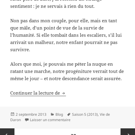
sentiment : je ne servais à rien du tout.
Non pas dans mon couple, pour elle, mais en tant
que mâle, d’un point de vue de la survie de
l’humanité. Si elle tombait dans les escaliers, s’il lui
arrivait un malheur, notre enfant pourrait ne pas
survivre.
Alors que moi, je pouvais me péter la nuque en
ratant une marche, notre progéniture verrait tout de
même le jour – et notre descendance serait assurée.
La féminité infériorisée
Continuer la lecture de
Publié
Catégories
Mots-
2 septembre 2013
Blog
Saison 5 (2013)
,
Vie de
le
sur La féminité infériorisée
clés
Daron
Laisser un commentaire
Pagination