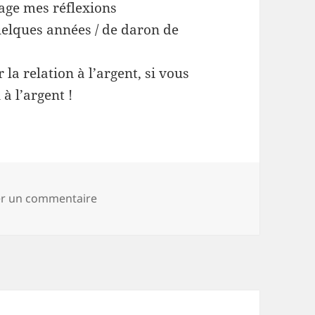
tage mes réflexions
elques années / de daron de
 la relation à l’argent, si vous
 à l’argent !
sur J’♥️ faire parler les gens
er un commentaire