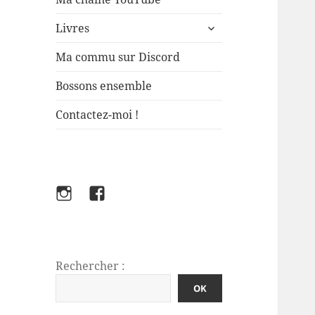
ouvrir
Livres
le
sous-
Ma commu sur Discord
menu
Bossons ensemble
Contactez-moi !
Instagram
Facebook
FabFlo
Rechercher :
OK