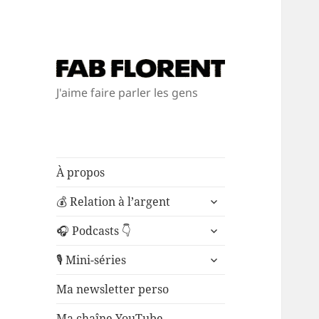
J'aime faire parler les gens
À propos
ouvrir
💰 Relation à l’argent
le
ouvrir
sous-
🎧 Podcasts 👇
le
menu
ouvrir
sous-
🎙️ Mini-séries
le
menu
sous-
Ma newsletter perso
menu
Ma chaîne YouTube