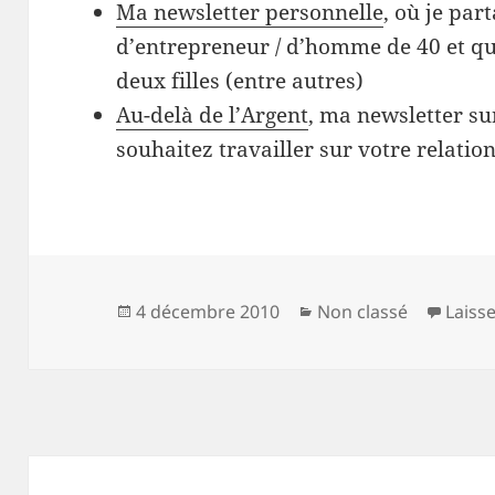
Ma newsletter personnelle
, où je par
d’entrepreneur / d’homme de 40 et qu
deux filles (entre autres)
Au-delà de l’Argent
, ma newsletter sur
souhaitez travailler sur votre relation
Publié
Catégories
4 décembre 2010
Non classé
Laiss
le