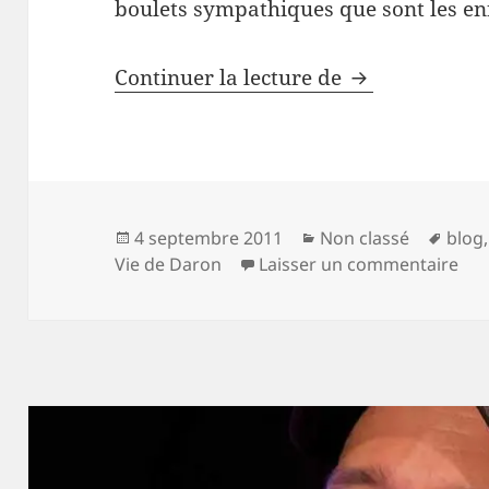
boulets sympathiques que sont les en
90-10
Continuer la lecture de
Publié
Catégories
Mots
4 septembre 2011
Non classé
blog
le
clés
sur
Vie de Daron
Laisser un commentaire