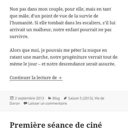
Non pas dans mon couple, pour elle, mais en tant
que mâle, d’un point de vue de la survie de
l’humanité. Si elle tombait dans les escaliers, s’il lui
arrivait un malheur, notre enfant pourrait ne pas
survivre.
Alors que moi, je pouvais me péter la nuque en
ratant une marche, notre progéniture verrait tout de
même le jour – et notre descendance serait assurée.
La féminité infériorisée
Continuer la lecture de
Publié
Catégories
Mots-
2 septembre 2013
Blog
Saison 5 (2013)
,
Vie de
le
sur La féminité infériorisée
clés
Daron
Laisser un commentaire
Première séance de ciné