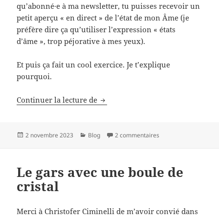
qu’abonné·e à ma newsletter, tu puisses recevoir un
petit aperçu « en direct » de l’état de mon Âme (je
préfère dire ça qu’utiliser l’expression « états
d’âme », trop péjorative à mes yeux).
Et puis ça fait un cool exercice. Je t’explique
pourquoi.
J’ai 46 ans ! (et j’en fais un exerci
Continuer la lecture de
Publié
Catégories
sur J’ai 46 ans ! (et j’
2 novembre 2023
Blog
2 commentaires
le
Le gars avec une boule de
cristal
Merci à Christofer Ciminelli de m’avoir convié dans