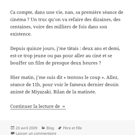
Ca compte, dans une vie, nan, sa première séance de
cinéma ? Un truc qu’on va refaire des dizaines, des
centaines, voire des milliers de fois dans son
existence.
Depuis quinze jours, j’me tâtais : deux ans et demi,
est-ce trop jeune ou pas pour aller au ciné et se
bouffer un film de presque deux heures ?
Hier matin, j’me suis dit « tentons le coup ». Allez,
séance de 11h, pour voir le fameux dernier dessin
animé de Miyazaki. Bilan de la matinée.
Première séance de ciné
Continuer la lecture de
Publié
Catégories
Mots-
20 avril 2009
Blog
Père et fille
le
sur Première séance de ciné
clés
Laisser un commentaire