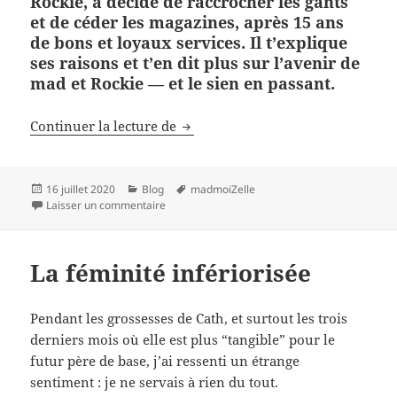
Rockie, a décidé de raccrocher les gants
et de céder les magazines, après 15 ans
de bons et loyaux services. Il t’explique
ses raisons et t’en dit plus sur l’avenir de
mad et Rockie — et le sien en passant.
15 ans après avoir créé madmoiZel
Continuer la lecture de
Publié
Catégories
Mots-
16 juillet 2020
Blog
madmoiZelle
le
sur 15 ans après avoir créé madmoiZelle, Fab t
clés
Laisser un commentaire
La féminité infériorisée
Pendant les grossesses de Cath, et surtout les trois
derniers mois où elle est plus “tangible” pour le
futur père de base, j’ai ressenti un étrange
sentiment : je ne servais à rien du tout.