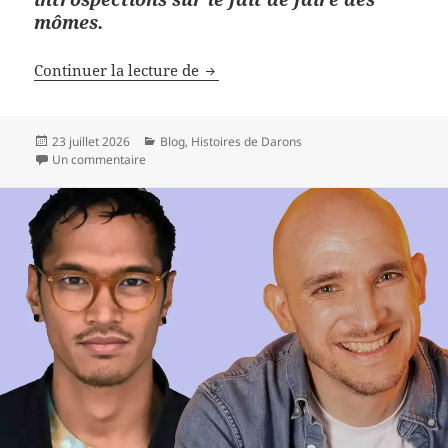
mômes.
Faire ou ne pas faire d’enfants, u
Continuer la lecture de
Publié
Catégories
23 juillet 2026
Blog
,
Histoires de Darons
le
sur Faire ou ne pas faire d’enfants, une compil de mes 
Un commentaire