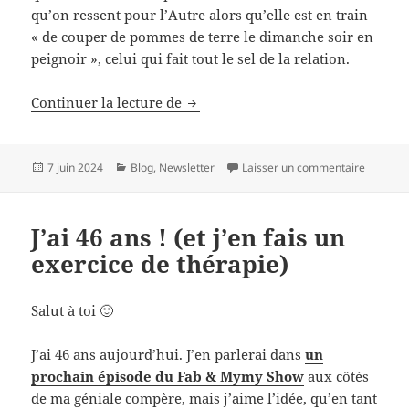
qu’on ressent pour l’Autre alors qu’elle est en train
« de couper de pommes de terre le dimanche soir en
peignoir », celui qui fait tout le sel de la relation.
Viens, On refait l’Amour avec Ange
Continuer la lecture de
Publié
Catégories
sur Vien
7 juin 2024
Blog
,
Newsletter
Laisser un commentaire
le
J’ai 46 ans ! (et j’en fais un
exercice de thérapie)
Salut à toi 🙂
J’ai 46 ans aujourd’hui. J’en parlerai dans
un
prochain épisode du Fab & Mymy Show
aux côtés
de ma géniale compère, mais j’aime l’idée, qu’en tant