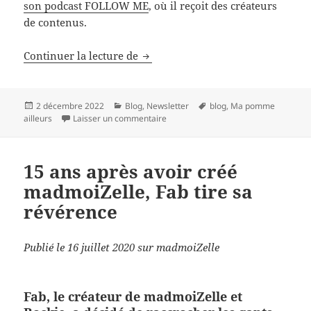
son podcast FOLLOW ME
, où il reçoit des créateurs
de contenus.
Le gars avec une boule de cristal
Continuer la lecture de
Publié
Catégories
Mots-
2 décembre 2022
Blog
,
Newsletter
blog
,
Ma pomme
le
sur Le gars avec une boule de cristal
clés
ailleurs
Laisser un commentaire
15 ans après avoir créé
madmoiZelle, Fab tire sa
révérence
Publié le 16 juillet 2020 sur madmoiZelle
Fab, le créateur de madmoiZelle et