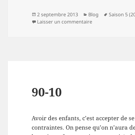
Publié
Catégories
Mots-
2 septembre 2013
Blog
Saison 5 (2
le
sur La féminité inf
clés
Laisser un commentaire
90-10
Avoir des enfants, c’est accepter de se
contraintes. On pense qu’on n’aura 