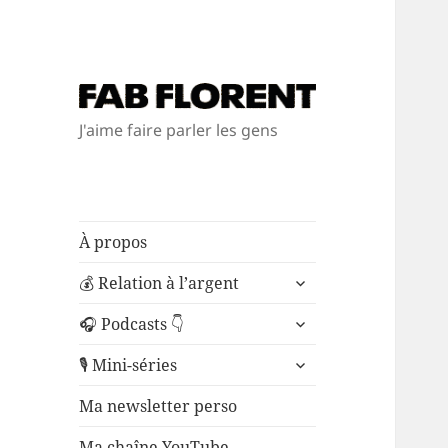
J'aime faire parler les gens
À propos
ouvrir
💰 Relation à l’argent
le
ouvrir
sous-
🎧 Podcasts 👇
le
menu
ouvrir
sous-
🎙️ Mini-séries
le
menu
sous-
Ma newsletter perso
menu
Ma chaîne YouTube