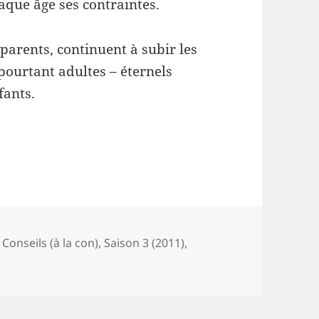
haque âge ses contraintes.
arents, continuent à subir les
pourtant adultes – éternels
fants.
-
,
Conseils (à la con)
,
Saison 3 (2011)
,
 90-10