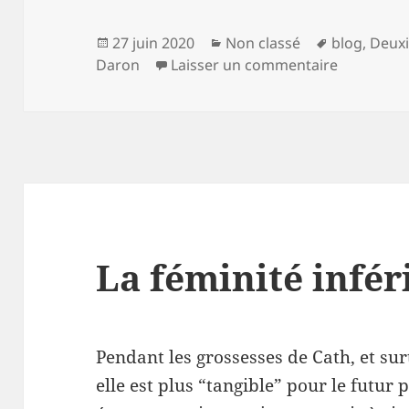
Publié
Catégories
Mots-
27 juin 2020
Non classé
blog
,
Deuxi
le
clés
sur Confin
Daron
Laisser un commentaire
La féminité infér
Pendant les grossesses de Cath, et sur
elle est plus “tangible” pour le futur p