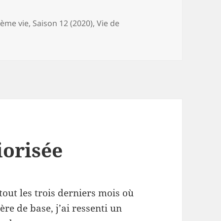
ème vie
,
Saison 12 (2020)
,
Vie de
ement, séparation et vie de papa
iorisée
tout les trois derniers mois où
ère de base, j’ai ressenti un