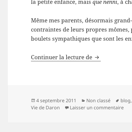
la petite enfance, mais
que nenni
, à c
Même mes parents, désormais grand-p
contraintes de leurs propres mômes, 
boulets sympathiques que sont les en
90-10
Continuer la lecture de
Publié
Catégories
Mots
4 septembre 2011
Non classé
blog
le
clés
sur
Vie de Daron
Laisser un commentaire