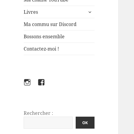
ouvrir
Livres
le
sous-
Ma commu sur Discord
menu
Bossons ensemble
Contactez-moi !
Instagram
Facebook
FabFlo
Rechercher :
OK