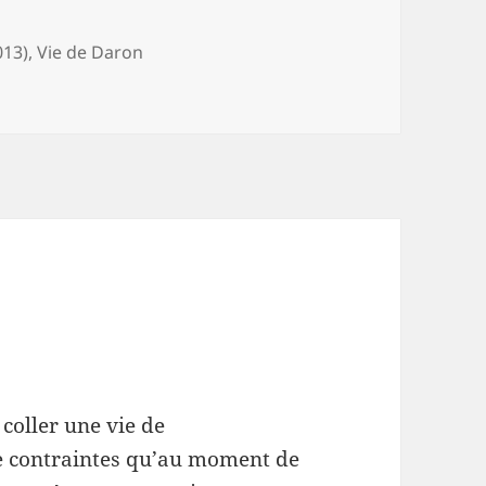
013)
,
Vie de Daron
ériorisée
 coller une vie de
de contraintes qu’au moment de