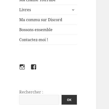
ouvrir
Livres
le
sous-
Ma commu sur Discord
menu
Bossons ensemble
Contactez-moi !
Instagram
Facebook
FabFlo
Rechercher :
OK