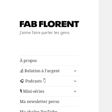
J'aime faire parler les gens
À propos
ouvrir
💰 Relation à l’argent
le
ouvrir
sous-
🎧 Podcasts 👇
le
menu
ouvrir
sous-
🎙️ Mini-séries
le
menu
sous-
Ma newsletter perso
menu
Ma chaîne YouTube