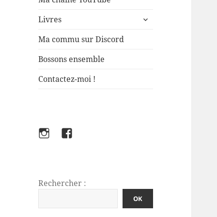
ouvrir
Livres
le
sous-
Ma commu sur Discord
menu
Bossons ensemble
Contactez-moi !
Instagram
Facebook
FabFlo
Rechercher :
OK