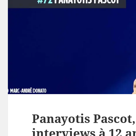
Panayotis Pascot,
interviews à 12 an