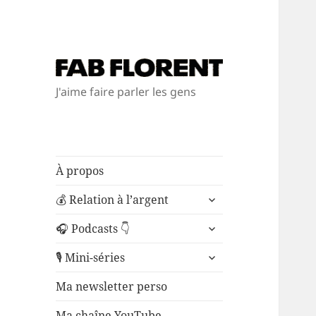
J'aime faire parler les gens
À propos
ouvrir
💰 Relation à l’argent
le
ouvrir
sous-
🎧 Podcasts 👇
le
menu
ouvrir
sous-
🎙️ Mini-séries
le
menu
sous-
Ma newsletter perso
menu
Ma chaîne YouTube