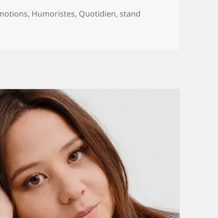
motions
,
Humoristes
,
Quotidien
,
stand
Pascot, des interviews à 12 ans, à la scène à 19 piges en pas