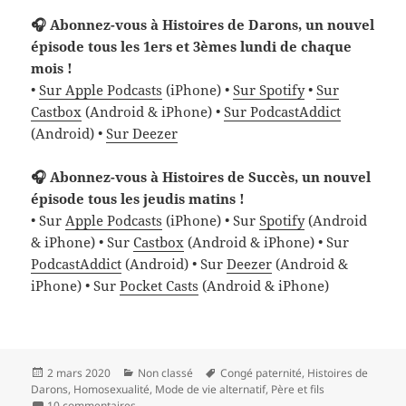
🎧 Abonnez-vous à Histoires de Darons, un nouvel
épisode tous les 1ers et 3èmes lundi de chaque
mois !
•
Sur Apple Podcasts
(iPhone) •
Sur Spotify
•
Sur
Castbox
(Android & iPhone) •
Sur PodcastAddict
(Android) •
Sur Deezer
🎧 Abonnez-vous à Histoires de Succès, un nouvel
épisode tous les jeudis matins !
• Sur
Apple Podcasts
(iPhone) • Sur
Spotify
(Android
& iPhone) • Sur
Castbox
(Android & iPhone) • Sur
PodcastAddict
(Android) • Sur
Deezer
(Android &
iPhone) • Sur
Pocket Casts
(Android & iPhone)
Publié
Catégories
Mots-
2 mars 2020
Non classé
Congé paternité
,
Histoires de
le
clés
Darons
,
Homosexualité
,
Mode de vie alternatif
,
Père et fils
sur Pierre, papa gay, a eu un bébé avec une amie
10 commentaires