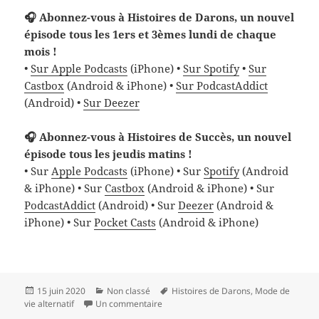
🎧 Abonnez-vous à Histoires de Darons, un nouvel
épisode tous les 1ers et 3èmes lundi de chaque
mois !
•
Sur Apple Podcasts
(iPhone) •
Sur Spotify
•
Sur
Castbox
(Android & iPhone) •
Sur PodcastAddict
(Android) •
Sur Deezer
🎧 Abonnez-vous à Histoires de Succès, un nouvel
épisode tous les jeudis matins !
• Sur
Apple Podcasts
(iPhone) • Sur
Spotify
(Android
& iPhone) • Sur
Castbox
(Android & iPhone) • Sur
PodcastAddict
(Android) • Sur
Deezer
(Android &
iPhone) • Sur
Pocket Casts
(Android & iPhone)
Publié
Catégories
Mots-
15 juin 2020
Non classé
Histoires de Darons
,
Mode de
le
sur Adrien, une histoire de daron à deux
clés
vie alternatif
Un commentaire