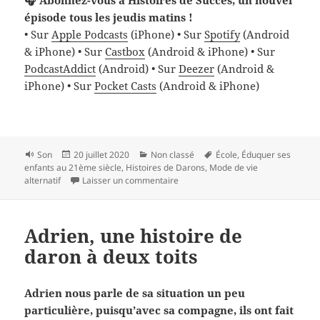
🎧 Abonnez-vous à Histoires de Succès, un nouvel
épisode tous les jeudis matins !
• Sur
Apple Podcasts
(iPhone) • Sur
Spotify
(Android
& iPhone) • Sur
Castbox
(Android & iPhone) • Sur
PodcastAddict
(Android) • Sur
Deezer
(Android &
iPhone) • Sur
Pocket Casts
(Android & iPhone)
Format
Publié
Catégories
Mots-
Son
20 juillet 2020
Non classé
École
,
Éduquer ses
le
clés
enfants au 21ème siècle
,
Histoires de Darons
,
Mode de vie
sur Freddy n’a pas scolarisé ses 3 fi
alternatif
Laisser un commentaire
Adrien, une histoire de
daron à deux toits
Adrien nous parle de sa situation un peu
particulière, puisqu’avec sa compagne, ils ont fait