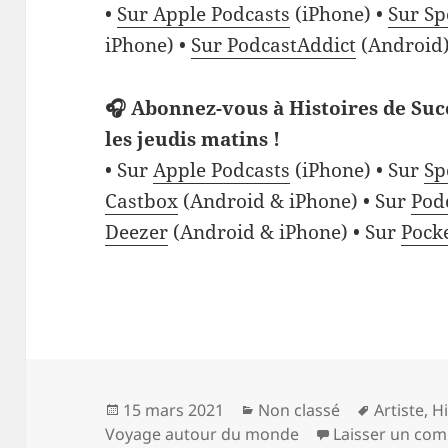
•
Sur Apple Podcasts
(iPhone) •
Sur Sp
iPhone) •
Sur PodcastAddict
(Android)
🎧 Abonnez-vous à Histoires de Suc
les jeudis matins !
• Sur
Apple Podcasts
(iPhone) • Sur
Sp
Castbox
(Android & iPhone) • Sur
Pod
Deezer
(Android & iPhone) • Sur
Pock
Publié
Catégories
Mots-
15 mars 2021
Non classé
Artiste
,
H
le
clés
Voyage autour du monde
Laisser un co