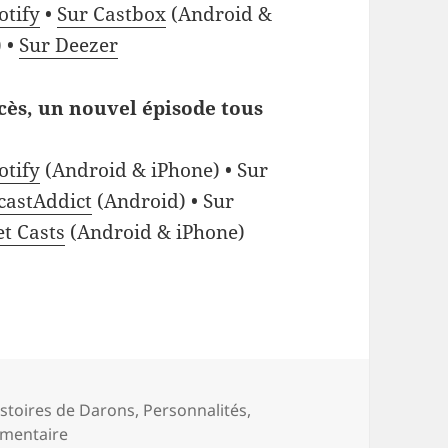
otify
•
Sur Castbox
(Android &
 •
Sur Deezer
cès, un nouvel épisode tous
otify
(Android & iPhone) • Sur
castAddict
(Android) • Sur
et Casts
(Android & iPhone)
istoires de Darons
,
Personnalités
,
sur Mathieu Des Longchamps, papa musicien bar
mmentaire