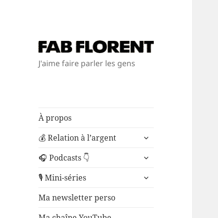
J'aime faire parler les gens
À propos
ouvrir
💰 Relation à l’argent
le
ouvrir
sous-
🎧 Podcasts 👇
le
menu
ouvrir
sous-
🎙️ Mini-séries
le
menu
sous-
Ma newsletter perso
menu
Ma chaîne YouTube