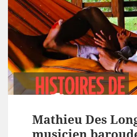
Mathieu Des Lon
musicien baroud