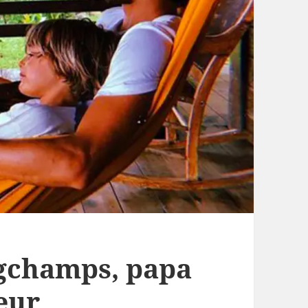
gchamps, papa
eur