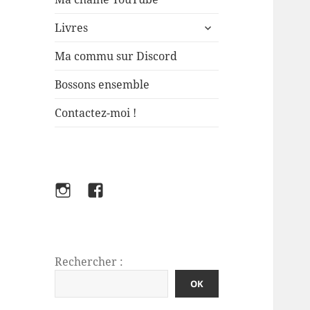
ouvrir
Livres
le
sous-
Ma commu sur Discord
menu
Bossons ensemble
Contactez-moi !
Instagram
Facebook
FabFlo
Rechercher :
OK